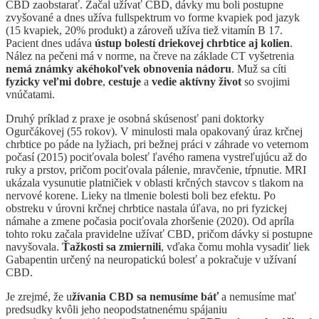
CBD zaobstarať. Začal užívať CBD, dávky mu boli postupne
zvyšované a dnes užíva fullspektrum vo forme kvapiek pod jazyk
(15 kvapiek, 20% produkt) a zároveň užíva tiež vitamín B 17.
Pacient dnes udáva
ústup bolestí driekovej chrbtice aj kolien
.
Nález na pečeni má v norme, na čreve na základe CT vyšetrenia
nemá známky akéhokoľvek obnovenia nádoru
. Muž sa cíti
fyzicky veľmi dobre
,
cestuje
a
vedie aktívny život
so svojimi
vnúčatami.
Druhý príklad z praxe je osobná skúsenosť pani doktorky
Ogurčákovej (55 rokov). V minulosti mala opakovaný úraz krčnej
chrbtice po páde na lyžiach, pri bežnej práci v záhrade vo veternom
počasí (2015) pociťovala bolesť ľavého ramena vystreľujúcu až do
ruky a prstov, pričom pociťovala pálenie, mravčenie, tŕpnutie. MRI
ukázala vysunutie platničiek v oblasti krčných stavcov s tlakom na
nervové korene. Lieky na tlmenie bolesti boli bez efektu. Po
obstreku v úrovni krčnej chrbtice nastala úľava, no pri fyzickej
námahe a zmene počasia pociťovala zhoršenie (2020). Od apríla
tohto roku začala pravidelne užívať CBD, pričom dávky si postupne
navyšovala.
Ťažkosti sa zmiernili
, vďaka čomu mohla vysadiť liek
Gabapentin určený na neuropatickú bolesť a pokračuje v užívaní
CBD.
Je zrejmé, že u
žívania CBD sa nemusíme báť
a nemusíme mať
predsudky kvôli jeho neopodstatnenému spájaniu