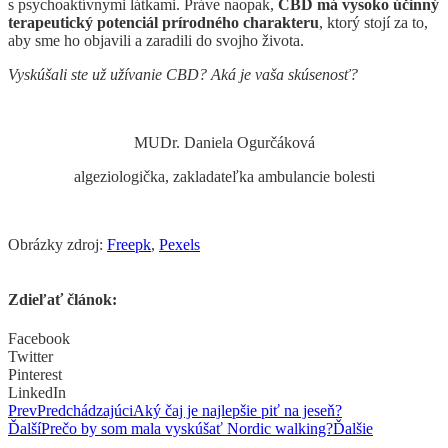
s psychoaktívnymi látkami. Práve naopak,
CBD má vysoko účinný
terapeutický potenciál prírodného charakteru
, ktorý stojí za to,
aby sme ho objavili a zaradili do svojho života.
Vyskúšali ste už užívanie CBD? Aká je vaša skúsenosť?
MUDr. Daniela Ogurčáková
algeziologička, zakladateľka ambulancie bolesti
Obrázky zdroj:
Freepk
,
Pexels
Zdieľať článok:
Facebook
Twitter
Pinterest
LinkedIn
Prev
Predchádzajúci
Aký čaj je najlepšie piť na jeseň?
Ďalší
Prečo by som mala vyskúšať Nordic walking?
Ďalšie