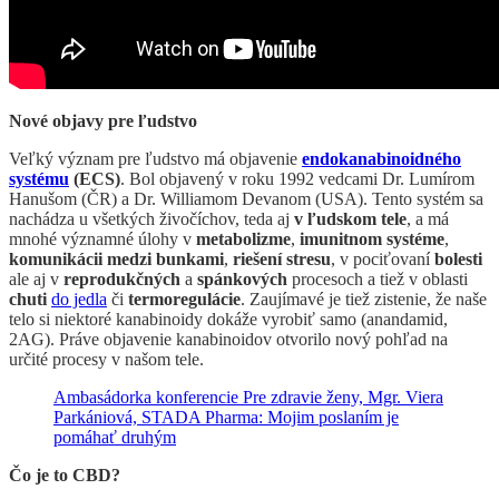
Nové objavy pre ľudstvo
Veľký význam pre ľudstvo má objavenie
endokanabinoidného
systému
(ECS)
. Bol objavený v roku 1992 vedcami Dr. Lumírom
Hanušom (ČR) a Dr. Williamom Devanom (USA). Tento systém sa
nachádza u všetkých živočíchov, teda aj
v ľudskom tele
, a má
mnohé významné úlohy v
metabolizme
,
imunitnom systéme
,
komunikácii medzi bunkami
,
riešení stresu
, v pociťovaní
bolesti
ale aj v
reprodukčných
a
spánkových
procesoch a tiež v oblasti
chuti
do jedla
či
termoregulácie
. Zaujímavé je tiež zistenie, že naše
telo si niektoré kanabinoidy dokáže vyrobiť samo (anandamid,
2AG). Práve objavenie kanabinoidov otvorilo nový pohľad na
určité procesy v našom tele.
Ambasádorka konferencie Pre zdravie ženy, Mgr. Viera
Parkániová, STADA Pharma: Mojim poslaním je
pomáhať druhým
Čo je to CBD?