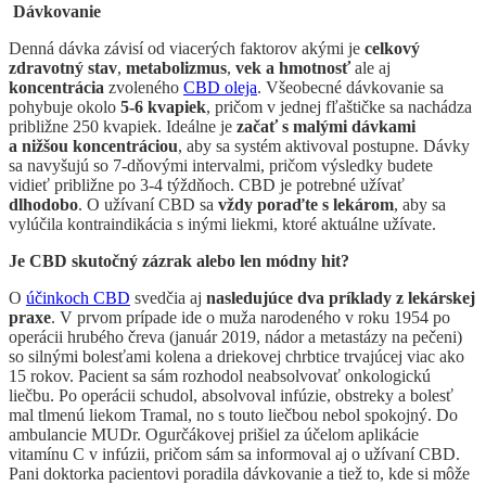
Dávkovanie
Denná dávka závisí od viacerých faktorov akými je
celkový
zdravotný stav
,
metabolizmus
,
vek a hmotnosť
ale aj
koncentrácia
zvoleného
CBD oleja
. Všeobecné dávkovanie sa
pohybuje okolo
5-6 kvapiek
, pričom v jednej fľaštičke sa nachádza
približne 250 kvapiek. Ideálne je
začať s malými dávkami
a nižšou koncentráciou
, aby sa systém aktivoval postupne. Dávky
sa navyšujú so 7-dňovými intervalmi, pričom výsledky budete
vidieť približne po 3-4 týždňoch. CBD je potrebné užívať
dlhodobo
. O užívaní CBD sa
vždy poraďte s lekárom
, aby sa
vylúčila kontraindikácia s inými liekmi, ktoré aktuálne užívate.
Je CBD skutočný zázrak alebo len módny hit?
O
účinkoch CBD
svedčia aj
nasledujúce dva príklady z lekárskej
praxe
. V prvom prípade ide o muža narodeného v roku 1954 po
operácii hrubého čreva (január 2019, nádor a metastázy na pečeni)
so silnými bolesťami kolena a driekovej chrbtice trvajúcej viac ako
15 rokov. Pacient sa sám rozhodol neabsolvovať onkologickú
liečbu. Po operácii schudol, absolvoval infúzie, obstreky a bolesť
mal tlmenú liekom Tramal, no s touto liečbou nebol spokojný. Do
ambulancie MUDr. Ogurčákovej prišiel za účelom aplikácie
vitamínu C v infúzii, pričom sám sa informoval aj o užívaní CBD.
Pani doktorka pacientovi poradila dávkovanie a tiež to, kde si môže