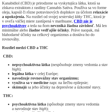
Kanabidiol (CBD) je prirodzene sa vyskytujúca látka, ktorá sa
získava extraktom z rastliny Cannabis Sativa. Používa sa vo forme
oleja, kapsúl či rôzne potravinových doplnkov za účelom
relaxácie
a upokojenia.
Na rozdiel od svojej
sesterskej látky
THC, ktorá je
v oveľa väčšej miere zastúpená v marihuane,
CBD nie je
psychoaktívny
a teda na ňom
nevzniká žiadna závislosť
. Má len
minimálne alebo
žiadne vedľajšie účinky
. Práve naopak, má
blahodarné účinky na celkový organizmus a dostáva ho do
rovnováhy.
Rozdiel medzi CBD a THC
CBD:
nepsychoaktívna látka
(nespôsobuje zmeny vedomia a stav
high
);
legálna látka
v celej Európe;
navodzuje rovnovážny stav organizmu;
využíva sa v medicíne
napr. na liečbu epilepsie;
skúmajú
sa jeho účinky na depresívne a úzkostné stavy.
THC:
psychoaktívna látka
(spôsobuje zmeny stavu vedomia
a navodzuje stav
high
);