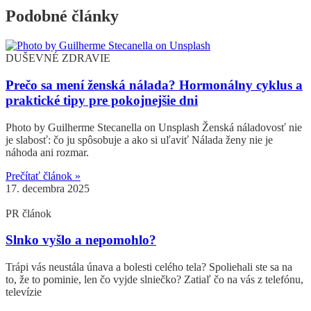
Podobné
články
DUŠEVNÉ ZDRAVIE
Prečo sa mení ženská nálada? Hormonálny cyklus a
praktické tipy pre pokojnejšie dni
Photo by Guilherme Stecanella on Unsplash Ženská náladovosť nie
je slabosť: čo ju spôsobuje a ako si uľaviť Nálada ženy nie je
náhoda ani rozmar.
Prečítať článok »
17. decembra 2025
PR článok
Slnko vyšlo a nepomohlo?
Trápi vás neustála únava a bolesti celého tela? Spoliehali ste sa na
to, že to pominie, len čo vyjde slniečko? Zatiaľ čo na vás z telefónu,
televízie