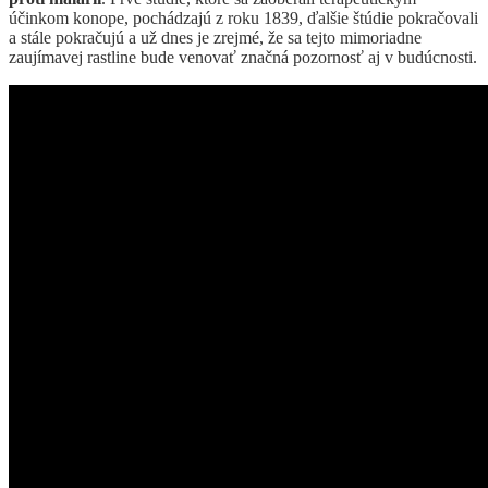
účinkom konope, pochádzajú z roku 1839, ďalšie štúdie pokračovali
a stále pokračujú a už dnes je zrejmé, že sa tejto mimoriadne
zaujímavej rastline bude venovať značná pozornosť aj v budúcnosti.