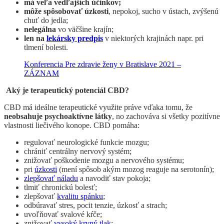
má veľa vedľajších účinkov;
môže spôsobovať úzkosti
, nepokoj, sucho v ústach, zvýšenú
chuť do jedla;
nelegálna
vo väčšine krajín;
len na
lekársky predpis
v niektorých krajinách napr. pri
tlmení bolesti.
Konferencia Pre zdravie ženy v Bratislave 2021 –
ZÁZNAM
Aký je terapeutický potenciál CBD?
CBD má ideálne terapeutické využite práve vďaka tomu, že
neobsahuje psychoaktívne látky
, no zachováva si všetky pozitívne
vlastnosti liečivého konope. CBD pomáha:
regulovať neurologické funkcie mozgu;
chrániť centrálny nervový systém;
znižovať poškodenie mozgu a nervového systému;
pri
úzkosti
(mení spôsob akým mozog reaguje na serotonín);
zlepšovať náladu
a navodiť stav pokoja;
tlmiť chronickú bolesť;
zlepšovať
kvalitu spánku
;
odbúravať stres, pocit tenzie, úzkosť a strach;
uvoľňovať svalové kŕče;
znižovať
vysoký krvný tlak
;