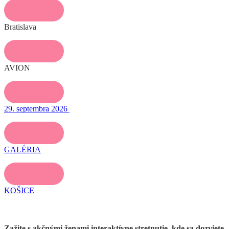
Bratislava
AVION
29. septembra 2026
GALÉRIA
KOŠICE
Zažite s akčnými ženami interaktívne stretnutie, kde sa dozviete