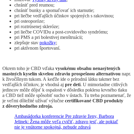
chrániť pred reumou;
chrániť bunky a spomaľovať ich starnutie;
pri liečbe vedľajších účinkov spojených s rakovinou;
pri osteoporóze;
pri roztrúsenej skleróze;
pri liečbe COVIDu a post-covidového syndrómu;
pri PMS a pri bolestivej menštruácii;
zlepšuje stav
pokožky
;
pri aktívnom športovaní.
Okrem toho je CBD vďaka
vysokému obsahu nenasýtených
mastných kyselín
skvelou zdraviu prospešnou alternatívou
napr.
k živočíšnym tukom. A keďže ide o prírodnú látku takmer bez
vedľajších účinkov, je vhodná aj
pre deti
. U mimoriadne citlivých
jedincov môže dôjsť k ospalosti v dôsledku poklesu krvného tlaku
a CBD tiež môže spôsobiť sucho v ústach. Tu treba poznamenať, že
je veľmi dôležité užívať výlučne
certifikované CBD produkty
z dôveryhodného zdroja.
Ambasádorka konferencie Pre zdravie ženy, Barbora
Jelinek: Žena môže veľa cvičiť, zdravo jesť, ale pokiaľ
nie je vnútorne spokojná, nebude zdravá