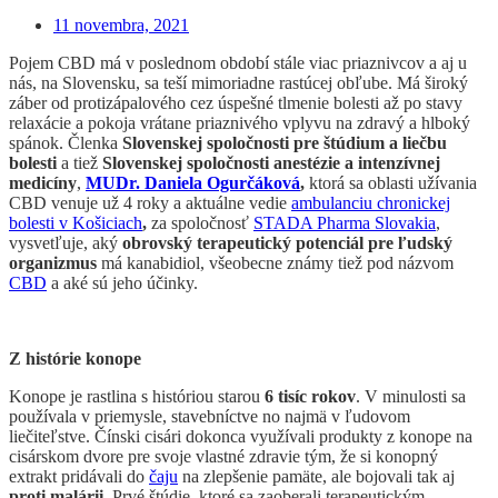
11 novembra, 2021
Pojem CBD má v poslednom období stále viac priaznivcov a aj u
nás, na Slovensku, sa teší mimoriadne rastúcej obľube. Má široký
záber od protizápalového cez úspešné tlmenie bolesti až po stavy
relaxácie a pokoja vrátane priaznivého vplyvu na zdravý a hlboký
spánok. Členka
Slovenskej spoločnosti pre štúdium a liečbu
bolesti
a tiež
Slovenskej spoločnosti anestézie a intenzívnej
medicíny
,
MUDr. Daniela Ogurčáková
,
ktorá sa oblasti užívania
CBD venuje už 4 roky a aktuálne vedie
ambulanciu chronickej
bolesti v Košiciach
,
za spoločnosť
STADA Pharma Slovakia
,
vysvetľuje, aký
obrovský terapeutický potenciál pre ľudský
organizmus
má kanabidiol, všeobecne známy tiež pod názvom
CBD
a aké sú jeho účinky.
Z histórie konope
Konope je rastlina s históriou starou
6 tisíc rokov
. V minulosti sa
používala v priemysle, stavebníctve no najmä v ľudovom
liečiteľstve. Čínski cisári dokonca využívali produkty z konope na
cisárskom dvore pre svoje vlastné zdravie tým, že si konopný
extrakt pridávali do
čaju
na zlepšenie pamäte, ale bojovali tak aj
proti malárii
. Prvé štúdie, ktoré sa zaoberali terapeutickým