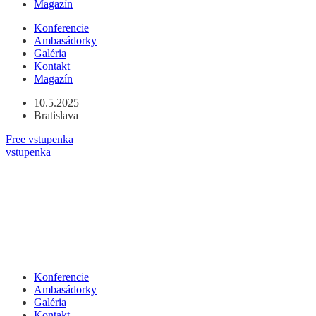
Magazín
Preskočiť
Konferencie
na
Ambasádorky
obsah
Galéria
Kontakt
Magazín
10.5.2025
Bratislava
Free vstupenka
vstupenka
Konferencie
Ambasádorky
Galéria
Kontakt