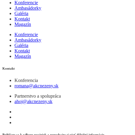
Konferencie
Ambasádorky
Galéria
Kontakt
Magazín
Konferencie
Ambasádorky
Galéria
Kontakt
Magazín
Kontakt
Konferencia
romana@akcnezeny.sk
Partnerstvo a spolupráca
ahoj@akcnezeny.sk
Prihláste sa k odberu noviniek a nenechajte si ujsť dôležité informácie