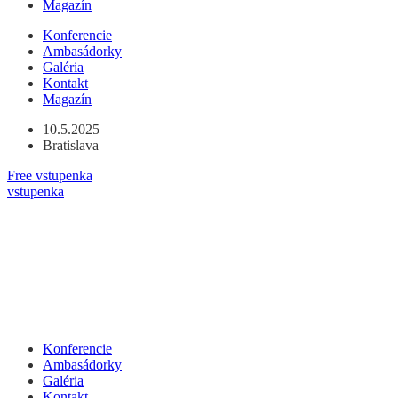
Magazín
Preskočiť
Konferencie
na
Ambasádorky
obsah
Galéria
Kontakt
Magazín
10.5.2025
Bratislava
Free vstupenka
vstupenka
Konferencie
Ambasádorky
Galéria
Kontakt