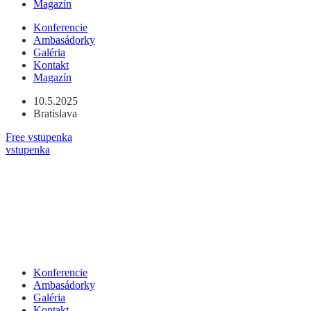
Magazín
Preskočiť
Konferencie
na
Ambasádorky
obsah
Galéria
Kontakt
Magazín
10.5.2025
Bratislava
Free vstupenka
vstupenka
Konferencie
Ambasádorky
Galéria
Kontakt