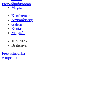
Kontakt
Preskočiť na obsah
Magazín
Konferencie
Ambasádorky
Galéria
Kontakt
Magazín
10.5.2025
Bratislava
Free vstupenka
vstupenka