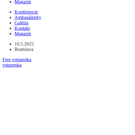
Magazín
Preskočiť
Konferencie
na
Ambasádorky
obsah
Galéria
Kontakt
Magazín
10.5.2025
Bratislava
Free vstupenka
vstupenka