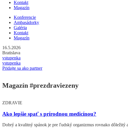
Kontakt
Magazín
Konferencie
Ambasádorky
Galéria
Kontakt
Magazín
16.5.2026
Bratislava
vstupenka
vstupenka
Pridajte sa ako partner
Magazín
#prezdraviezeny
ZDRAVIE
Ako lepšie spať s prírodnou medicínou?
Dobrý a kvalitný spánok je pre ľudský organizmus rovnako dôležitý