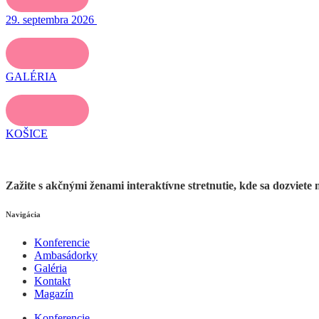
29. septembra 2026
GALÉRIA
KOŠICE
Zažite s akčnými ženami interaktívne stretnutie, kde sa dozviete 
Navigácia
Konferencie
Ambasádorky
Galéria
Kontakt
Magazín
Konferencie