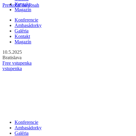
Kontakt
Preskočiť na obsah
Magazín
Konferencie
Ambasádorky
Galéria
Kontakt
Magazín
10.5.2025
Bratislava
Free vstupenka
vstupenka
Konferencie
Ambasádorky
Galéria